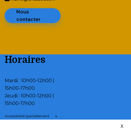
Nous
contacter
Horaires
Mardi : 10h00-12h00 |
15h00-17h00
Jeudi : 10h00-12h00 |
15h00-17h00
•
Accessibilité (partiellement
conforme)
X
•
Page d’aide