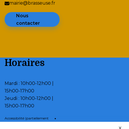
mairie@brasseuse.fr
Nous
contacter
Horaires
Mardi : 10h00-12h00 |
15h00-17h00
Jeudi : 10h00-12h00 |
15h00-17h00
•
Accessibilité (partiellement
conforme)
X