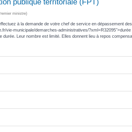
on publique territoriale (FPT)
Premier ministre)
ffectuez à la demande de votre chef de service en dépassement des bo
se.fr/vie-municipale/demarches-administratives/?xml=R32095">durée du t
 durée. Leur nombre est limité. Elles donnent lieu à repos compensa