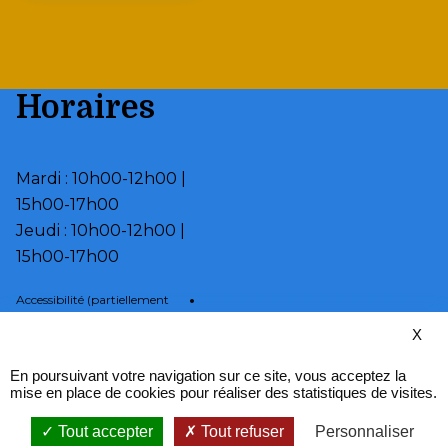
Horaires
Mardi : 10h00-12h00 |
15h00-17h00
Jeudi : 10h00-12h00 |
15h00-17h00
•
Accessibilité (partiellement
conforme)
X
•
Page d’aide
•
Mentions légales
En poursuivant votre navigation sur ce site, vous acceptez la
•
Plan du site
mise en place de cookies pour réaliser des statistiques de visites.
•
Fièrement propulsé par
l'Adico
Tout accepter
Tout refuser
Personnaliser