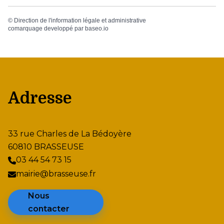
©
Direction de l'information légale et administrative
comarquage developpé par
baseo.io
Adresse
33 rue Charles de La Bédoyère
60810 BRASSEUSE
03 44 54 73 15
mairie@brasseuse.fr
Nous
contacter