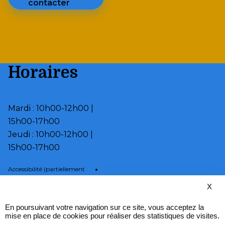
contacter
Horaires
Mardi : 10h00-12h00 |
15h00-17h00
Jeudi : 10h00-12h00 |
15h00-17h00
•
Accessibilité (partiellement
conforme)
X
•
Page d’aide
•
Mentions légales
En poursuivant votre navigation sur ce site, vous acceptez la
•
Plan du site
mise en place de cookies pour réaliser des statistiques de visites.
•
Fièrement propulsé par